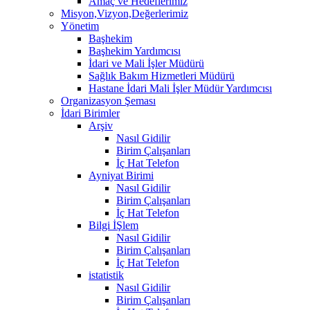
Amaç ve Hedeflerimiz
Misyon,Vizyon,Değerlerimiz
Yönetim
Başhekim
Başhekim Yardımcısı
İdari ve Mali İşler Müdürü
Sağlık Bakım Hizmetleri Müdürü
Hastane İdari Mali İşler Müdür Yardımcısı
Organizasyon Şeması
İdari Birimler
Arşiv
Nasıl Gidilir
Birim Çalışanları
İç Hat Telefon
Ayniyat Birimi
Nasıl Gidilir
Birim Çalışanları
İç Hat Telefon
Bilgi İŞlem
Nasıl Gidilir
Birim Çalışanları
İç Hat Telefon
istatistik
Nasıl Gidilir
Birim Çalışanları