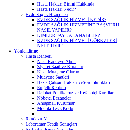
Hasta Hakları Birimi Hakkında
Hasta Hakları Nedir?
Evde Sağlık Hizmetleri
EVDE SAĞLIK HİZMETİ NEDİR?
EVDE SAĞLIK HİZMETİNE BAŞVURU
NASIL YAPILIR?
KİMLER FAYDALANABİLİR?
EVDE SAĞLIK HİZMETİ GÖREVLERİ
NELERDİR?
Yönlendirme
Hasta Rehberi
Nasıl Randevu Alınır
Ziyaret Saati ve Kuralları
Nasıl Muayene Olurum
Muayene Saatleri
Hasta Çalışan Hakları veSorumlulukları
Engelli Rehberi
Refakat Politikamız ve Refakatçi Kuralları
Nöbetçi Eczaneler
Anlaşmalı Kurumlar
Medula Tesis Kodu
Randevu Al
Laboratuar Tetkik Sonuçları
Radyoloji Rapor Sonuçları