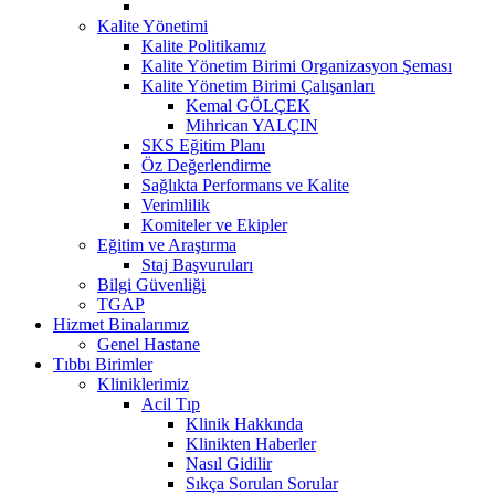
Kalite Yönetimi
Kalite Politikamız
Kalite Yönetim Birimi Organizasyon Şeması
Kalite Yönetim Birimi Çalışanları
Kemal GÖLÇEK
Mihrican YALÇIN
SKS Eğitim Planı
Öz Değerlendirme
Sağlıkta Performans ve Kalite
Verimlilik
Komiteler ve Ekipler
Eğitim ve Araştırma
Staj Başvuruları
Bilgi Güvenliği
TGAP
Hizmet Binalarımız
Genel Hastane
Tıbbı Birimler
Kliniklerimiz
Acil Tıp
Klinik Hakkında
Klinikten Haberler
Nasıl Gidilir
Sıkça Sorulan Sorular