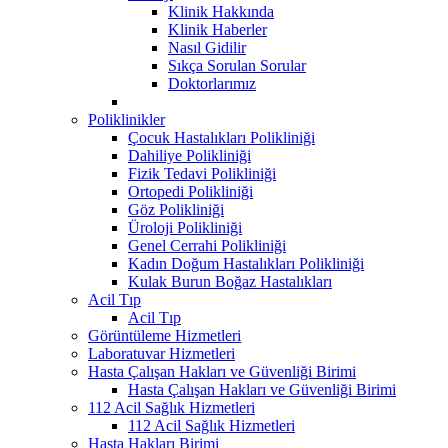
Klinik Hakkında
Klinik Haberler
Nasıl Gidilir
Sıkça Sorulan Sorular
Doktorlarımız
Poliklinikler
Çocuk Hastalıkları Polikliniği
Dahiliye Polikliniği
Fizik Tedavi Polikliniği
Ortopedi Polikliniği
Göz Polikliniği
Üroloji Polikliniği
Genel Cerrahi Polikliniği
Kadın Doğum Hastalıkları Polikliniği
Kulak Burun Boğaz Hastalıkları
Acil Tıp
Acil Tıp
Görüntüleme Hizmetleri
Laboratuvar Hizmetleri
Hasta Çalışan Hakları ve Güvenliği Birimi
Hasta Çalışan Hakları ve Güvenliği Birimi
112 Acil Sağlık Hizmetleri
112 Acil Sağlık Hizmetleri
Hasta Hakları Birimi