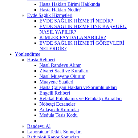
Hasta Hakları Birimi Hakkında
Hasta Hakları Nedir?
Evde Sağlık Hizmetleri
EVDE SAĞLIK HİZMETİ NEDİR?
EVDE SAĞLIK HİZMETİNE BAŞVURU
NASIL YAPILIR?
KİMLER FAYDALANABİLİR?
EVDE SAĞLIK HİZMETİ GÖREVLERİ
NELERDİR?
Yönlendirme
Hasta Rehberi
Nasıl Randevu Alınır
Ziyaret Saati ve Kuralları
Nasıl Muayene Olurum
Muayene Saatleri
Hasta Çalışan Hakları veSorumlulukları
Engelli Rehberi
Refakat Politikamız ve Refakatçi Kuralları
Nöbetçi Eczaneler
Anlaşmalı Kurumlar
Medula Tesis Kodu
Randevu Al
Laboratuar Tetkik Sonuçları
Radyoloji Rapor Sonuçları