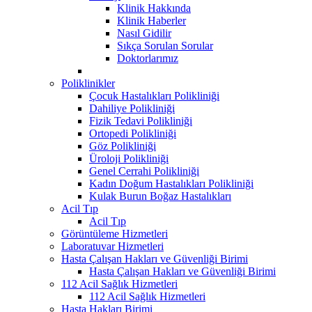
Klinik Hakkında
Klinik Haberler
Nasıl Gidilir
Sıkça Sorulan Sorular
Doktorlarımız
Poliklinikler
Çocuk Hastalıkları Polikliniği
Dahiliye Polikliniği
Fizik Tedavi Polikliniği
Ortopedi Polikliniği
Göz Polikliniği
Üroloji Polikliniği
Genel Cerrahi Polikliniği
Kadın Doğum Hastalıkları Polikliniği
Kulak Burun Boğaz Hastalıkları
Acil Tıp
Acil Tıp
Görüntüleme Hizmetleri
Laboratuvar Hizmetleri
Hasta Çalışan Hakları ve Güvenliği Birimi
Hasta Çalışan Hakları ve Güvenliği Birimi
112 Acil Sağlık Hizmetleri
112 Acil Sağlık Hizmetleri
Hasta Hakları Birimi