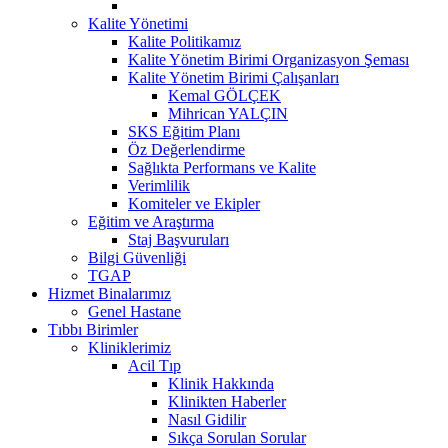
Kalite Yönetimi
Kalite Politikamız
Kalite Yönetim Birimi Organizasyon Şeması
Kalite Yönetim Birimi Çalışanları
Kemal GÖLÇEK
Mihrican YALÇIN
SKS Eğitim Planı
Öz Değerlendirme
Sağlıkta Performans ve Kalite
Verimlilik
Komiteler ve Ekipler
Eğitim ve Araştırma
Staj Başvuruları
Bilgi Güvenliği
TGAP
Hizmet Binalarımız
Genel Hastane
Tıbbı Birimler
Kliniklerimiz
Acil Tıp
Klinik Hakkında
Klinikten Haberler
Nasıl Gidilir
Sıkça Sorulan Sorular