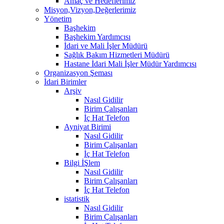
Amaç ve Hedeflerimiz
Misyon,Vizyon,Değerlerimiz
Yönetim
Başhekim
Başhekim Yardımcısı
İdari ve Mali İşler Müdürü
Sağlık Bakım Hizmetleri Müdürü
Hastane İdari Mali İşler Müdür Yardımcısı
Organizasyon Şeması
İdari Birimler
Arşiv
Nasıl Gidilir
Birim Çalışanları
İç Hat Telefon
Ayniyat Birimi
Nasıl Gidilir
Birim Çalışanları
İç Hat Telefon
Bilgi İŞlem
Nasıl Gidilir
Birim Çalışanları
İç Hat Telefon
istatistik
Nasıl Gidilir
Birim Çalışanları