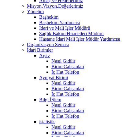
Amaç ve Hedeflerimiz
Misyon,Vizyon,Değerlerimiz
Yönetim
Başhekim
Başhekim Yardımcısı
İdari ve Mali İşler Müdürü
Sağlık Bakım Hizmetleri Müdürü
Hastane İdari Mali İşler Müdür Yardımcısı
Organizasyon Şeması
İdari Birimler
Arşiv
Nasıl Gidilir
Birim Çalışanları
İç Hat Telefon
Ayniyat Birimi
Nasıl Gidilir
Birim Çalışanları
İç Hat Telefon
Bilgi İŞlem
Nasıl Gidilir
Birim Çalışanları
İç Hat Telefon
istatistik
Nasıl Gidilir
Birim Çalışanları