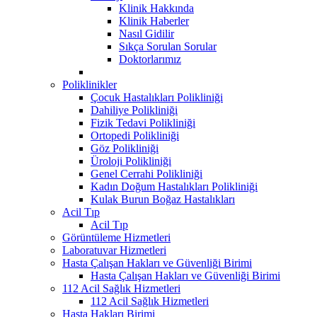
Klinik Hakkında
Klinik Haberler
Nasıl Gidilir
Sıkça Sorulan Sorular
Doktorlarımız
Poliklinikler
Çocuk Hastalıkları Polikliniği
Dahiliye Polikliniği
Fizik Tedavi Polikliniği
Ortopedi Polikliniği
Göz Polikliniği
Üroloji Polikliniği
Genel Cerrahi Polikliniği
Kadın Doğum Hastalıkları Polikliniği
Kulak Burun Boğaz Hastalıkları
Acil Tıp
Acil Tıp
Görüntüleme Hizmetleri
Laboratuvar Hizmetleri
Hasta Çalışan Hakları ve Güvenliği Birimi
Hasta Çalışan Hakları ve Güvenliği Birimi
112 Acil Sağlık Hizmetleri
112 Acil Sağlık Hizmetleri
Hasta Hakları Birimi