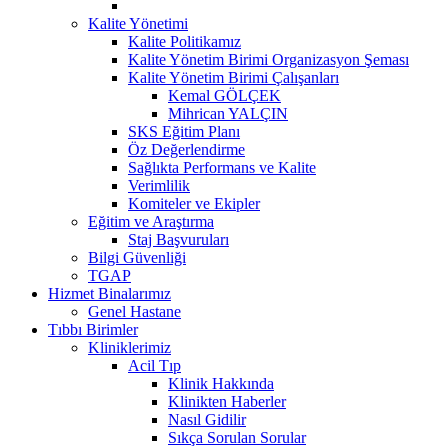
Kalite Yönetimi
Kalite Politikamız
Kalite Yönetim Birimi Organizasyon Şeması
Kalite Yönetim Birimi Çalışanları
Kemal GÖLÇEK
Mihrican YALÇIN
SKS Eğitim Planı
Öz Değerlendirme
Sağlıkta Performans ve Kalite
Verimlilik
Komiteler ve Ekipler
Eğitim ve Araştırma
Staj Başvuruları
Bilgi Güvenliği
TGAP
Hizmet Binalarımız
Genel Hastane
Tıbbı Birimler
Kliniklerimiz
Acil Tıp
Klinik Hakkında
Klinikten Haberler
Nasıl Gidilir
Sıkça Sorulan Sorular