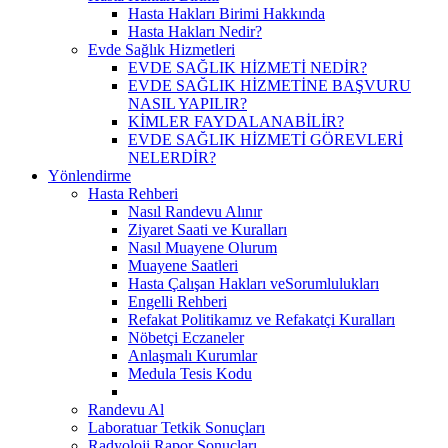
Hasta Hakları Birimi Hakkında
Hasta Hakları Nedir?
Evde Sağlık Hizmetleri
EVDE SAĞLIK HİZMETİ NEDİR?
EVDE SAĞLIK HİZMETİNE BAŞVURU
NASIL YAPILIR?
KİMLER FAYDALANABİLİR?
EVDE SAĞLIK HİZMETİ GÖREVLERİ
NELERDİR?
Yönlendirme
Hasta Rehberi
Nasıl Randevu Alınır
Ziyaret Saati ve Kuralları
Nasıl Muayene Olurum
Muayene Saatleri
Hasta Çalışan Hakları veSorumlulukları
Engelli Rehberi
Refakat Politikamız ve Refakatçi Kuralları
Nöbetçi Eczaneler
Anlaşmalı Kurumlar
Medula Tesis Kodu
Randevu Al
Laboratuar Tetkik Sonuçları
Radyoloji Rapor Sonuçları