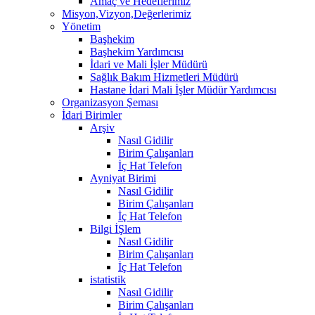
Amaç ve Hedeflerimiz
Misyon,Vizyon,Değerlerimiz
Yönetim
Başhekim
Başhekim Yardımcısı
İdari ve Mali İşler Müdürü
Sağlık Bakım Hizmetleri Müdürü
Hastane İdari Mali İşler Müdür Yardımcısı
Organizasyon Şeması
İdari Birimler
Arşiv
Nasıl Gidilir
Birim Çalışanları
İç Hat Telefon
Ayniyat Birimi
Nasıl Gidilir
Birim Çalışanları
İç Hat Telefon
Bilgi İŞlem
Nasıl Gidilir
Birim Çalışanları
İç Hat Telefon
istatistik
Nasıl Gidilir
Birim Çalışanları