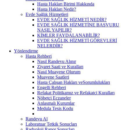
Hasta Hakları Birimi Hakkında
Hasta Hakları Nedir?
Evde Sağlık Hizmetleri
EVDE SAĞLIK HİZMETİ NEDİR?
EVDE SAĞLIK HİZMETİNE BAŞVURU
NASIL YAPILIR?
KİMLER FAYDALANABİLİR?
EVDE SAĞLIK HİZMETİ GÖREVLERİ
NELERDİR?
Yönlendirme
Hasta Rehberi
Nasıl Randevu Alınır
Ziyaret Saati ve Kuralları
Nasıl Muayene Olurum
Muayene Saatleri
Hasta Çalışan Hakları veSorumlulukları
Engelli Rehberi
Refakat Politikamız ve Refakatçi Kuralları
Nöbetçi Eczaneler
Anlaşmalı Kurumlar
Medula Tesis Kodu
Randevu Al
Laboratuar Tetkik Sonuçları
Radyoloji Rapor Sonuçları