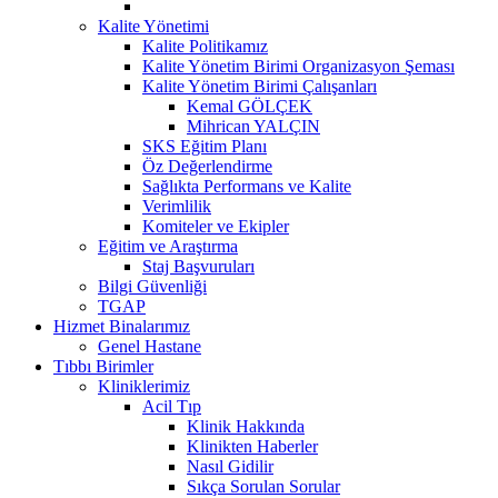
Kalite Yönetimi
Kalite Politikamız
Kalite Yönetim Birimi Organizasyon Şeması
Kalite Yönetim Birimi Çalışanları
Kemal GÖLÇEK
Mihrican YALÇIN
SKS Eğitim Planı
Öz Değerlendirme
Sağlıkta Performans ve Kalite
Verimlilik
Komiteler ve Ekipler
Eğitim ve Araştırma
Staj Başvuruları
Bilgi Güvenliği
TGAP
Hizmet Binalarımız
Genel Hastane
Tıbbı Birimler
Kliniklerimiz
Acil Tıp
Klinik Hakkında
Klinikten Haberler
Nasıl Gidilir
Sıkça Sorulan Sorular