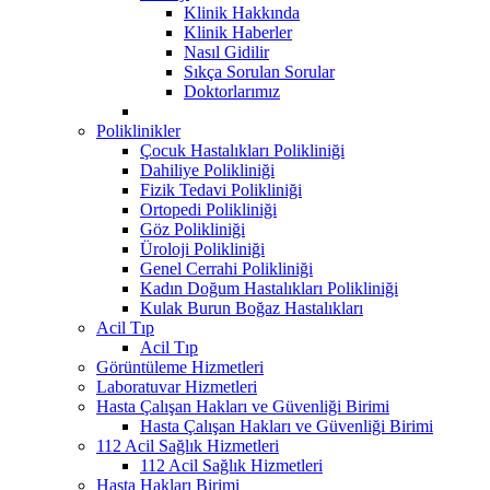
Klinik Hakkında
Klinik Haberler
Nasıl Gidilir
Sıkça Sorulan Sorular
Doktorlarımız
Poliklinikler
Çocuk Hastalıkları Polikliniği
Dahiliye Polikliniği
Fizik Tedavi Polikliniği
Ortopedi Polikliniği
Göz Polikliniği
Üroloji Polikliniği
Genel Cerrahi Polikliniği
Kadın Doğum Hastalıkları Polikliniği
Kulak Burun Boğaz Hastalıkları
Acil Tıp
Acil Tıp
Görüntüleme Hizmetleri
Laboratuvar Hizmetleri
Hasta Çalışan Hakları ve Güvenliği Birimi
Hasta Çalışan Hakları ve Güvenliği Birimi
112 Acil Sağlık Hizmetleri
112 Acil Sağlık Hizmetleri
Hasta Hakları Birimi