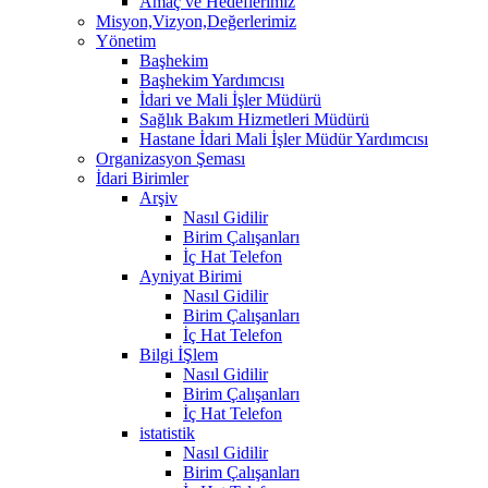
Amaç ve Hedeflerimiz
Misyon,Vizyon,Değerlerimiz
Yönetim
Başhekim
Başhekim Yardımcısı
İdari ve Mali İşler Müdürü
Sağlık Bakım Hizmetleri Müdürü
Hastane İdari Mali İşler Müdür Yardımcısı
Organizasyon Şeması
İdari Birimler
Arşiv
Nasıl Gidilir
Birim Çalışanları
İç Hat Telefon
Ayniyat Birimi
Nasıl Gidilir
Birim Çalışanları
İç Hat Telefon
Bilgi İŞlem
Nasıl Gidilir
Birim Çalışanları
İç Hat Telefon
istatistik
Nasıl Gidilir
Birim Çalışanları