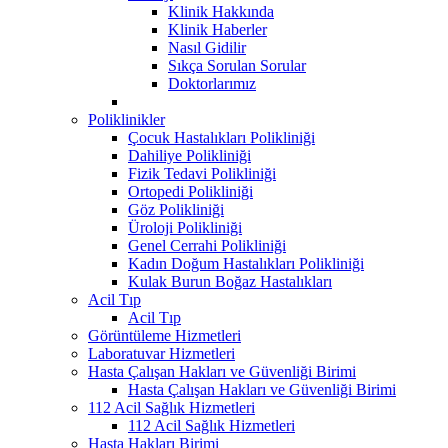
Klinik Hakkında
Klinik Haberler
Nasıl Gidilir
Sıkça Sorulan Sorular
Doktorlarımız
Poliklinikler
Çocuk Hastalıkları Polikliniği
Dahiliye Polikliniği
Fizik Tedavi Polikliniği
Ortopedi Polikliniği
Göz Polikliniği
Üroloji Polikliniği
Genel Cerrahi Polikliniği
Kadın Doğum Hastalıkları Polikliniği
Kulak Burun Boğaz Hastalıkları
Acil Tıp
Acil Tıp
Görüntüleme Hizmetleri
Laboratuvar Hizmetleri
Hasta Çalışan Hakları ve Güvenliği Birimi
Hasta Çalışan Hakları ve Güvenliği Birimi
112 Acil Sağlık Hizmetleri
112 Acil Sağlık Hizmetleri
Hasta Hakları Birimi