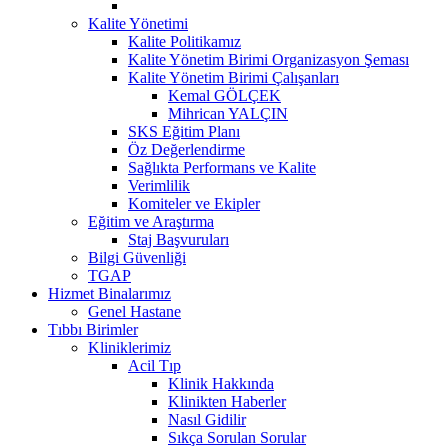
Kalite Yönetimi
Kalite Politikamız
Kalite Yönetim Birimi Organizasyon Şeması
Kalite Yönetim Birimi Çalışanları
Kemal GÖLÇEK
Mihrican YALÇIN
SKS Eğitim Planı
Öz Değerlendirme
Sağlıkta Performans ve Kalite
Verimlilik
Komiteler ve Ekipler
Eğitim ve Araştırma
Staj Başvuruları
Bilgi Güvenliği
TGAP
Hizmet Binalarımız
Genel Hastane
Tıbbı Birimler
Kliniklerimiz
Acil Tıp
Klinik Hakkında
Klinikten Haberler
Nasıl Gidilir
Sıkça Sorulan Sorular