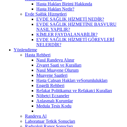
Hasta Hakları Birimi Hakkında
Hasta Hakları Nedir?
Evde Sağlık Hizmetleri
EVDE SAĞLIK HİZMETİ NEDİR?
EVDE SAĞLIK HİZMETİNE BAŞVURU
NASIL YAPILIR?
KİMLER FAYDALANABİLİR?
EVDE SAĞLIK HİZMETİ GÖREVLERİ
NELERDİR?
Yönlendirme
Hasta Rehberi
Nasıl Randevu Alınır
Ziyaret Saati ve Kuralları
Nasıl Muayene Olurum
Muayene Saatleri
Hasta Çalışan Hakları veSorumlulukları
Engelli Rehberi
Refakat Politikamız ve Refakatçi Kuralları
Nöbetçi Eczaneler
Anlaşmalı Kurumlar
Medula Tesis Kodu
Randevu Al
Laboratuar Tetkik Sonuçları
Radyoloji Rapor Sonuçları