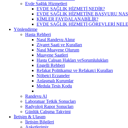
Evde Sağlık Hizmetleri
EVDE SAĞLIK HİZMETİ NEDİR?
EVDE SAĞLIK HİZMETİNE BAŞVURU NASI
KİMLER FAYDALANABİLİR?
EVDE SAĞLIK HİZMETİ GÖREVLERİ NELE
Yönlendirme
Hasta Rehberi
Nasıl Randevu Alınır
Ziyaret Saati ve Kuralları
Nasıl Muayene Olurum
Muayene Saatleri
Hasta Çalışan Hakları veSorumlulukları
Engelli Rehberi
Refakat Politikamız ve Refakatçi Kuralları
Nöbetçi Eczaneler
Anlaşmalı Kurumlar
Medula Tesis Kodu
Randevu Al
Laboratuar Tetkik Sonuçları
Radyoloji Rapor Sonuçları
Günlük Çalışma Takvimi
İletişim & Ulaşım
İletişim Bilgileri
Anketlerimiz