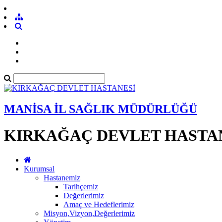
MANİSA İL SAĞLIK MÜDÜRLÜĞÜ
KIRKAĞAÇ DEVLET HASTA
Kurumsal
Hastanemiz
Tarihçemiz
Değerlerimiz
Amaç ve Hedeflerimiz
Misyon,Vizyon,Değerlerimiz