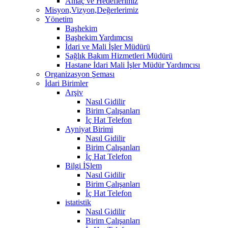
Amaç ve Hedeflerimiz
Misyon,Vizyon,Değerlerimiz
Yönetim
Başhekim
Başhekim Yardımcısı
İdari ve Mali İşler Müdürü
Sağlık Bakım Hizmetleri Müdürü
Hastane İdari Mali İşler Müdür Yardımcısı
Organizasyon Şeması
İdari Birimler
Arşiv
Nasıl Gidilir
Birim Çalışanları
İç Hat Telefon
Ayniyat Birimi
Nasıl Gidilir
Birim Çalışanları
İç Hat Telefon
Bilgi İŞlem
Nasıl Gidilir
Birim Çalışanları
İç Hat Telefon
istatistik
Nasıl Gidilir
Birim Çalışanları