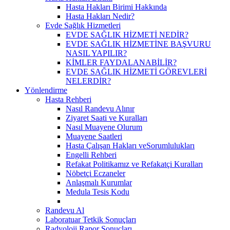
Hasta Hakları Birimi Hakkında
Hasta Hakları Nedir?
Evde Sağlık Hizmetleri
EVDE SAĞLIK HİZMETİ NEDİR?
EVDE SAĞLIK HİZMETİNE BAŞVURU
NASIL YAPILIR?
KİMLER FAYDALANABİLİR?
EVDE SAĞLIK HİZMETİ GÖREVLERİ
NELERDİR?
Yönlendirme
Hasta Rehberi
Nasıl Randevu Alınır
Ziyaret Saati ve Kuralları
Nasıl Muayene Olurum
Muayene Saatleri
Hasta Çalışan Hakları veSorumlulukları
Engelli Rehberi
Refakat Politikamız ve Refakatçi Kuralları
Nöbetçi Eczaneler
Anlaşmalı Kurumlar
Medula Tesis Kodu
Randevu Al
Laboratuar Tetkik Sonuçları
Radyoloji Rapor Sonuçları