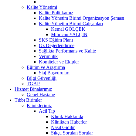
Kalite Yönetimi
Kalite Politikamız
Kalite Yönetim Birimi Organizasyon Şeması
Kalite Yönetim Birimi Çalışanları
Kemal GÖLÇEK
Mihrican YALÇIN
SKS Eğitim Planı
Öz Değerlendirme
Sağlıkta Performans ve Kalite
Verimlilik
Komiteler ve Ekipler
Eğitim ve Araştırma
Staj Başvuruları
Bilgi Güvenliği
TGAP
Hizmet Binalarımız
Genel Hastane
Tıbbı Birimler
Kliniklerimiz
Acil Tıp
Klinik Hakkında
Klinikten Haberler
Nasıl Gidilir
Sıkça Sorulan Sorular