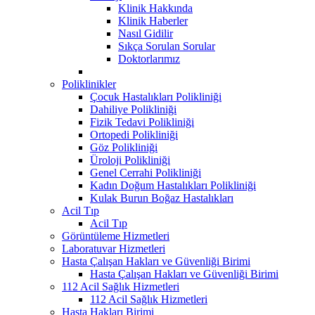
Klinik Hakkında
Klinik Haberler
Nasıl Gidilir
Sıkça Sorulan Sorular
Doktorlarımız
Poliklinikler
Çocuk Hastalıkları Polikliniği
Dahiliye Polikliniği
Fizik Tedavi Polikliniği
Ortopedi Polikliniği
Göz Polikliniği
Üroloji Polikliniği
Genel Cerrahi Polikliniği
Kadın Doğum Hastalıkları Polikliniği
Kulak Burun Boğaz Hastalıkları
Acil Tıp
Acil Tıp
Görüntüleme Hizmetleri
Laboratuvar Hizmetleri
Hasta Çalışan Hakları ve Güvenliği Birimi
Hasta Çalışan Hakları ve Güvenliği Birimi
112 Acil Sağlık Hizmetleri
112 Acil Sağlık Hizmetleri
Hasta Hakları Birimi