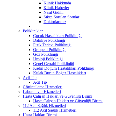
Klinik Hakkında
Klinik Haberler
Nasıl Gidilir
Sıkça Sorulan Sorular
Doktorlarımız
Poliklinikler
Çocuk Hastalıkları Polikliniği
Dahiliye Polikliniği
Fizik Tedavi Polikliniği
Ortopedi Polikliniği
Göz Polikliniği
Üroloji Polikliniği
Genel Cerrahi Polikliniği
Kadın Doğum Hastalıkları Polikliniği
Kulak Burun Boğaz Hastalıkları
Acil Tıp
Acil Tıp
Görüntüleme Hizmetleri
Laboratuvar Hizmetleri
Hasta Çalışan Hakları ve Güvenliği Birimi
Hasta Çalışan Hakları ve Güvenliği Birimi
112 Acil Sağlık Hizmetleri
112 Acil Sağlık Hizmetleri
Hasta Hakları Birimi