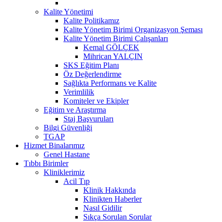
Kalite Yönetimi
Kalite Politikamız
Kalite Yönetim Birimi Organizasyon Şeması
Kalite Yönetim Birimi Çalışanları
Kemal GÖLÇEK
Mihrican YALÇIN
SKS Eğitim Planı
Öz Değerlendirme
Sağlıkta Performans ve Kalite
Verimlilik
Komiteler ve Ekipler
Eğitim ve Araştırma
Staj Başvuruları
Bilgi Güvenliği
TGAP
Hizmet Binalarımız
Genel Hastane
Tıbbı Birimler
Kliniklerimiz
Acil Tıp
Klinik Hakkında
Klinikten Haberler
Nasıl Gidilir
Sıkça Sorulan Sorular