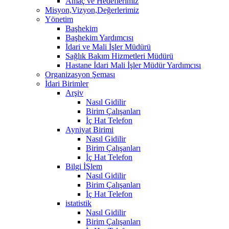
Amaç ve Hedeflerimiz
Misyon,Vizyon,Değerlerimiz
Yönetim
Başhekim
Başhekim Yardımcısı
İdari ve Mali İşler Müdürü
Sağlık Bakım Hizmetleri Müdürü
Hastane İdari Mali İşler Müdür Yardımcısı
Organizasyon Şeması
İdari Birimler
Arşiv
Nasıl Gidilir
Birim Çalışanları
İç Hat Telefon
Ayniyat Birimi
Nasıl Gidilir
Birim Çalışanları
İç Hat Telefon
Bilgi İŞlem
Nasıl Gidilir
Birim Çalışanları
İç Hat Telefon
istatistik
Nasıl Gidilir
Birim Çalışanları