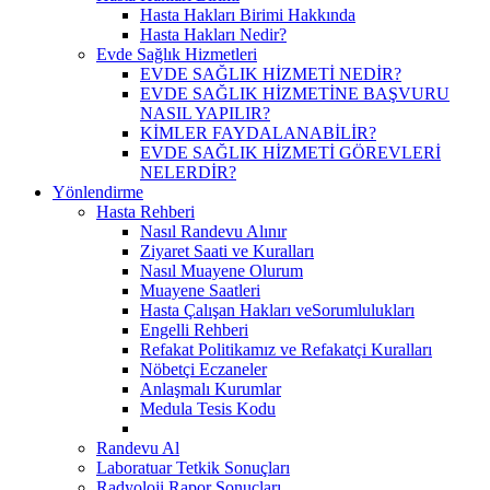
Hasta Hakları Birimi Hakkında
Hasta Hakları Nedir?
Evde Sağlık Hizmetleri
EVDE SAĞLIK HİZMETİ NEDİR?
EVDE SAĞLIK HİZMETİNE BAŞVURU
NASIL YAPILIR?
KİMLER FAYDALANABİLİR?
EVDE SAĞLIK HİZMETİ GÖREVLERİ
NELERDİR?
Yönlendirme
Hasta Rehberi
Nasıl Randevu Alınır
Ziyaret Saati ve Kuralları
Nasıl Muayene Olurum
Muayene Saatleri
Hasta Çalışan Hakları veSorumlulukları
Engelli Rehberi
Refakat Politikamız ve Refakatçi Kuralları
Nöbetçi Eczaneler
Anlaşmalı Kurumlar
Medula Tesis Kodu
Randevu Al
Laboratuar Tetkik Sonuçları
Radyoloji Rapor Sonuçları