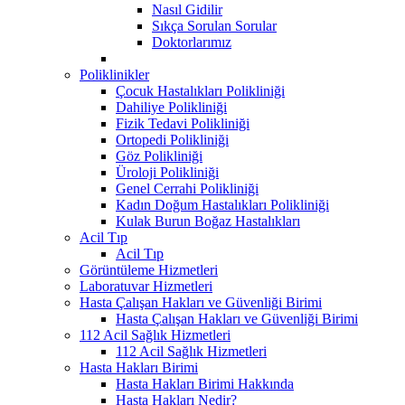
Nasıl Gidilir
Sıkça Sorulan Sorular
Doktorlarımız
Poliklinikler
Çocuk Hastalıkları Polikliniği
Dahiliye Polikliniği
Fizik Tedavi Polikliniği
Ortopedi Polikliniği
Göz Polikliniği
Üroloji Polikliniği
Genel Cerrahi Polikliniği
Kadın Doğum Hastalıkları Polikliniği
Kulak Burun Boğaz Hastalıkları
Acil Tıp
Acil Tıp
Görüntüleme Hizmetleri
Laboratuvar Hizmetleri
Hasta Çalışan Hakları ve Güvenliği Birimi
Hasta Çalışan Hakları ve Güvenliği Birimi
112 Acil Sağlık Hizmetleri
112 Acil Sağlık Hizmetleri
Hasta Hakları Birimi
Hasta Hakları Birimi Hakkında
Hasta Hakları Nedir?