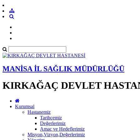
MANİSA İL SAĞLIK MÜDÜRLÜĞÜ
KIRKAĞAÇ DEVLET HASTA
Kurumsal
Hastanemiz
Tarihçemiz
Değerlerimiz
Amaç ve Hedeflerimiz
Misyon,Vizyon,Değerlerimiz