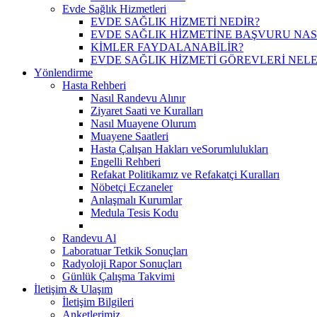
Evde Sağlık Hizmetleri
EVDE SAĞLIK HİZMETİ NEDİR?
EVDE SAĞLIK HİZMETİNE BAŞVURU NASI
KİMLER FAYDALANABİLİR?
EVDE SAĞLIK HİZMETİ GÖREVLERİ NELE
Yönlendirme
Hasta Rehberi
Nasıl Randevu Alınır
Ziyaret Saati ve Kuralları
Nasıl Muayene Olurum
Muayene Saatleri
Hasta Çalışan Hakları veSorumlulukları
Engelli Rehberi
Refakat Politikamız ve Refakatçi Kuralları
Nöbetçi Eczaneler
Anlaşmalı Kurumlar
Medula Tesis Kodu
Randevu Al
Laboratuar Tetkik Sonuçları
Radyoloji Rapor Sonuçları
Günlük Çalışma Takvimi
İletişim & Ulaşım
İletişim Bilgileri
Anketlerimiz