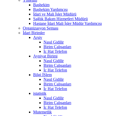
Yönetim
Başhekim
Başhekim Yardımcısı
İdari ve Mali İşler Müdürü
Sağlık Bakım Hizmetleri Müdürü
Hastane İdari Mali İşler Müdür Yardımcısı
Organizasyon Şeması
İdari Birimler
Arşiv
Nasıl Gidilir
Birim Çalışanları
İç Hat Telefon
Ayniyat Birimi
Nasıl Gidilir
Birim Çalışanları
İç Hat Telefon
Bilgi İŞlem
Nasıl Gidilir
Birim Çalışanları
İç Hat Telefon
istatistik
Nasıl Gidilir
Birim Çalışanları
İç Hat Telefon
Mutemetlik