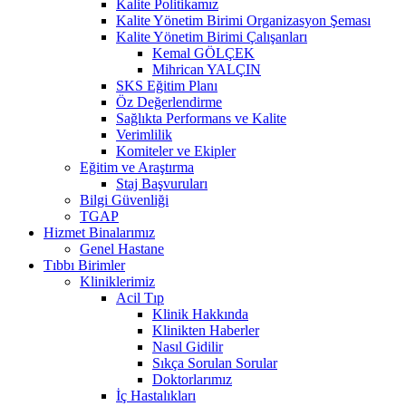
Kalite Politikamız
Kalite Yönetim Birimi Organizasyon Şeması
Kalite Yönetim Birimi Çalışanları
Kemal GÖLÇEK
Mihrican YALÇIN
SKS Eğitim Planı
Öz Değerlendirme
Sağlıkta Performans ve Kalite
Verimlilik
Komiteler ve Ekipler
Eğitim ve Araştırma
Staj Başvuruları
Bilgi Güvenliği
TGAP
Hizmet Binalarımız
Genel Hastane
Tıbbı Birimler
Kliniklerimiz
Acil Tıp
Klinik Hakkında
Klinikten Haberler
Nasıl Gidilir
Sıkça Sorulan Sorular
Doktorlarımız
İç Hastalıkları