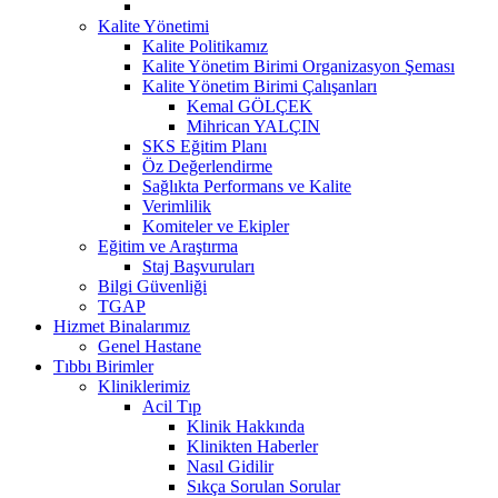
Kalite Yönetimi
Kalite Politikamız
Kalite Yönetim Birimi Organizasyon Şeması
Kalite Yönetim Birimi Çalışanları
Kemal GÖLÇEK
Mihrican YALÇIN
SKS Eğitim Planı
Öz Değerlendirme
Sağlıkta Performans ve Kalite
Verimlilik
Komiteler ve Ekipler
Eğitim ve Araştırma
Staj Başvuruları
Bilgi Güvenliği
TGAP
Hizmet Binalarımız
Genel Hastane
Tıbbı Birimler
Kliniklerimiz
Acil Tıp
Klinik Hakkında
Klinikten Haberler
Nasıl Gidilir
Sıkça Sorulan Sorular