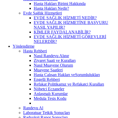
Hasta Hakları Birimi Hakkında
Hasta Hakları Nedir?
Evde Sağlık Hizmetleri
EVDE SAĞLIK HİZMETİ NEDİR?
EVDE SAĞLIK HİZMETİNE BAŞVURU
NASIL YAPILIR?
KİMLER FAYDALANABİLİR?
EVDE SAĞLIK HİZMETİ GÖREVLERİ
NELERDİR?
Yönlendirme
Hasta Rehberi
Nasıl Randevu Alınır
Ziyaret Saati ve Kuralları
Nasıl Muayene Olurum
Muayene Saatleri
Hasta Çalışan Hakları veSorumlulukları
Engelli Rehberi
Refakat Politikamız ve Refakatçi Kuralları
Nöbetçi Eczaneler
Anlaşmalı Kurumlar
Medula Tesis Kodu
Randevu Al
Laboratuar Tetkik Sonuçları
Radyoloji Rapor Sonuçları