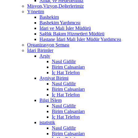
Amaç ve Hedeflerimiz
Misyon,Vizyon,Değerlerimiz
Yönetim
Başhekim
Başhekim Yardımcısı
İdari ve Mali İşler Müdürü
Sağlık Bakım Hizmetleri Müdürü
Hastane İdari Mali İşler Müdür Yardımcısı
Organizasyon Şeması
İdari Birimler
Arşiv
Nasıl Gidilir
Birim Çalışanları
İç Hat Telefon
Ayniyat Birimi
Nasıl Gidilir
Birim Çalışanları
İç Hat Telefon
Bilgi İŞlem
Nasıl Gidilir
Birim Çalışanları
İç Hat Telefon
istatistik
Nasıl Gidilir
Birim Çalışanları