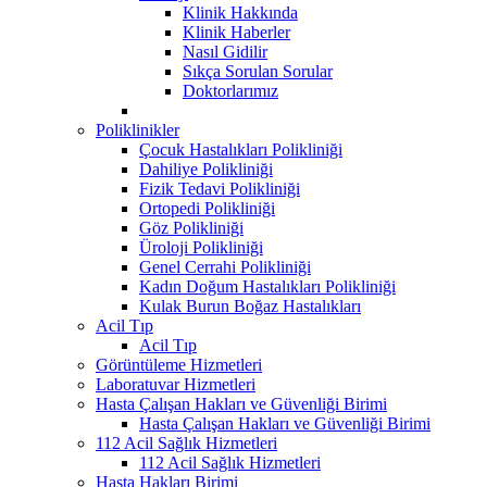
Klinik Hakkında
Klinik Haberler
Nasıl Gidilir
Sıkça Sorulan Sorular
Doktorlarımız
Poliklinikler
Çocuk Hastalıkları Polikliniği
Dahiliye Polikliniği
Fizik Tedavi Polikliniği
Ortopedi Polikliniği
Göz Polikliniği
Üroloji Polikliniği
Genel Cerrahi Polikliniği
Kadın Doğum Hastalıkları Polikliniği
Kulak Burun Boğaz Hastalıkları
Acil Tıp
Acil Tıp
Görüntüleme Hizmetleri
Laboratuvar Hizmetleri
Hasta Çalışan Hakları ve Güvenliği Birimi
Hasta Çalışan Hakları ve Güvenliği Birimi
112 Acil Sağlık Hizmetleri
112 Acil Sağlık Hizmetleri
Hasta Hakları Birimi