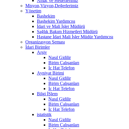
Amaç ve Hedeflerimiz
Misyon,Vizyon,Değerlerimiz
Yönetim
Başhekim
Başhekim Yardımcısı
İdari ve Mali İşler Müdürü
Sağlık Bakım Hizmetleri Müdürü
Hastane İdari Mali İşler Müdür Yardımcısı
Organizasyon Şeması
İdari Birimler
Arşiv
Nasıl Gidilir
Birim Çalışanları
İç Hat Telefon
Ayniyat Birimi
Nasıl Gidilir
Birim Çalışanları
İç Hat Telefon
Bilgi İŞlem
Nasıl Gidilir
Birim Çalışanları
İç Hat Telefon
istatistik
Nasıl Gidilir
Birim Çalışanları