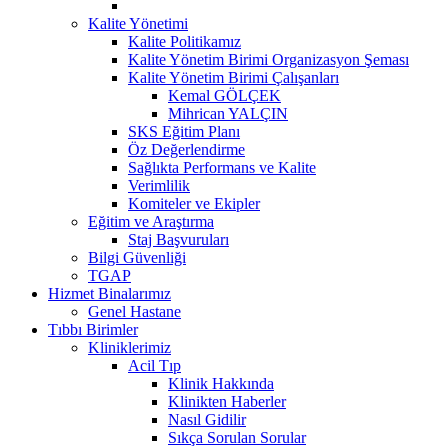
Kalite Yönetimi
Kalite Politikamız
Kalite Yönetim Birimi Organizasyon Şeması
Kalite Yönetim Birimi Çalışanları
Kemal GÖLÇEK
Mihrican YALÇIN
SKS Eğitim Planı
Öz Değerlendirme
Sağlıkta Performans ve Kalite
Verimlilik
Komiteler ve Ekipler
Eğitim ve Araştırma
Staj Başvuruları
Bilgi Güvenliği
TGAP
Hizmet Binalarımız
Genel Hastane
Tıbbı Birimler
Kliniklerimiz
Acil Tıp
Klinik Hakkında
Klinikten Haberler
Nasıl Gidilir
Sıkça Sorulan Sorular