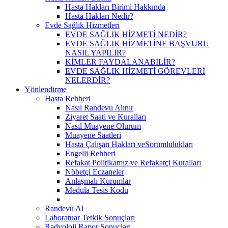
Hasta Hakları Birimi Hakkında
Hasta Hakları Nedir?
Evde Sağlık Hizmetleri
EVDE SAĞLIK HİZMETİ NEDİR?
EVDE SAĞLIK HİZMETİNE BAŞVURU
NASIL YAPILIR?
KİMLER FAYDALANABİLİR?
EVDE SAĞLIK HİZMETİ GÖREVLERİ
NELERDİR?
Yönlendirme
Hasta Rehberi
Nasıl Randevu Alınır
Ziyaret Saati ve Kuralları
Nasıl Muayene Olurum
Muayene Saatleri
Hasta Çalışan Hakları veSorumlulukları
Engelli Rehberi
Refakat Politikamız ve Refakatçi Kuralları
Nöbetçi Eczaneler
Anlaşmalı Kurumlar
Medula Tesis Kodu
Randevu Al
Laboratuar Tetkik Sonuçları
Radyoloji Rapor Sonuçları