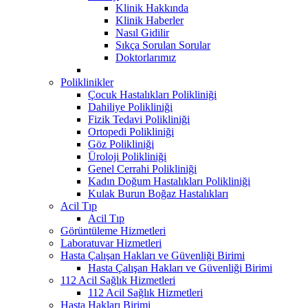
Klinik Hakkında
Klinik Haberler
Nasıl Gidilir
Sıkça Sorulan Sorular
Doktorlarımız
Poliklinikler
Çocuk Hastalıkları Polikliniği
Dahiliye Polikliniği
Fizik Tedavi Polikliniği
Ortopedi Polikliniği
Göz Polikliniği
Üroloji Polikliniği
Genel Cerrahi Polikliniği
Kadın Doğum Hastalıkları Polikliniği
Kulak Burun Boğaz Hastalıkları
Acil Tıp
Acil Tıp
Görüntüleme Hizmetleri
Laboratuvar Hizmetleri
Hasta Çalışan Hakları ve Güvenliği Birimi
Hasta Çalışan Hakları ve Güvenliği Birimi
112 Acil Sağlık Hizmetleri
112 Acil Sağlık Hizmetleri
Hasta Hakları Birimi