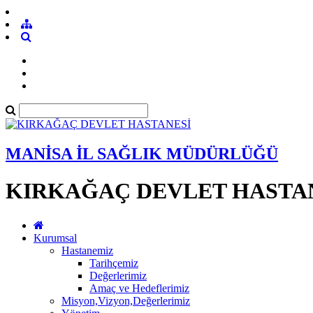
MANİSA İL SAĞLIK MÜDÜRLÜĞÜ
KIRKAĞAÇ DEVLET HASTA
Kurumsal
Hastanemiz
Tarihçemiz
Değerlerimiz
Amaç ve Hedeflerimiz
Misyon,Vizyon,Değerlerimiz