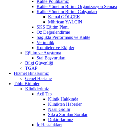
Kalite Politikamız
Kalite Yönetim Birimi Organizasyon Şeması
Kalite Yönetim Birimi Çalışanları
Kemal GÖLÇEK
Mihrican YALÇIN
SKS Eğitim Planı
Öz Değerlendirme
Sağlıkta Performans ve Kalite
Verimlilik
Komiteler ve Ekipler
Eğitim ve Araştırma
Staj Başvuruları
Bilgi Güvenliği
TGAP
Hizmet Binalarımız
Genel Hastane
Tıbbı Birimler
Kliniklerimiz
Acil Tıp
Klinik Hakkında
Klinikten Haberler
Nasıl Gidilir
Sıkça Sorulan Sorular
Doktorlarımız
İç Hastalıkları