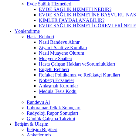
Evde Sağlık Hizmetleri
EVDE SAĞLIK HİZMETİ NEDİR?
EVDE SAĞLIK HİZMETİNE BAŞVURU NASI
KİMLER FAYDALANABİLİR?
EVDE SAĞLIK HİZMETİ GÖREVLERİ NELE
Yönlendirme
Hasta Rehberi
Nasıl Randevu Alınır
Ziyaret Saati ve Kuralları
Nasıl Muayene Olurum
Muayene Saatleri
Hasta Çalışan Hakları veSorumlulukları
Engelli Rehberi
Refakat Politikamız ve Refakatçi Kuralları
Nöbetçi Eczaneler
Anlaşmalı Kurumlar
Medula Tesis Kodu
Randevu Al
Laboratuar Tetkik Sonuçları
Radyoloji Rapor Sonuçları
Günlük Çalışma Takvimi
İletişim & Ulaşım
İletişim Bilgileri
Anketlerimiz