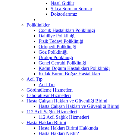
Nasıl Gidilir
Sıkça Sorulan Sorular
Doktorlarımız
Poliklinikler
Çocuk Hastalıkları Polikliniği
Dahiliye Polikliniği
Fizik Tedavi Polikliniği
Ortopedi Polikliniği
Göz Polikliniği
Üroloji Polikliniği
Genel Cerrahi Polikliniği
Kadın Doğum Hastalıkları Polikliniği
Kulak Burun Boğaz Hastalıkları
Acil Tıp
Acil Tıp
Görüntüleme Hizmetleri
Laboratuvar Hizmetleri
Hasta Çalışan Hakları ve Güvenliği Birimi
Hasta Çalışan Hakları ve Güvenliği Birimi
112 Acil Sağlık Hizmetleri
112 Acil Sağlık Hizmetleri
Hasta Hakları Birimi
Hasta Hakları Birimi Hakkında
Hasta Hakları Nedir?