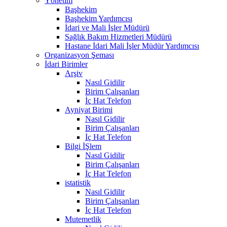
Yönetim
Başhekim
Başhekim Yardımcısı
İdari ve Mali İşler Müdürü
Sağlık Bakım Hizmetleri Müdürü
Hastane İdari Mali İşler Müdür Yardımcısı
Organizasyon Şeması
İdari Birimler
Arşiv
Nasıl Gidilir
Birim Çalışanları
İç Hat Telefon
Ayniyat Birimi
Nasıl Gidilir
Birim Çalışanları
İç Hat Telefon
Bilgi İŞlem
Nasıl Gidilir
Birim Çalışanları
İç Hat Telefon
istatistik
Nasıl Gidilir
Birim Çalışanları
İç Hat Telefon
Mutemetlik