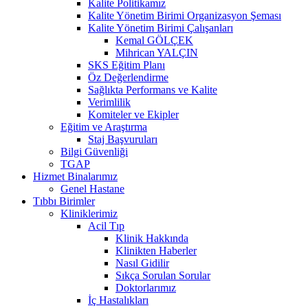
Kalite Politikamız
Kalite Yönetim Birimi Organizasyon Şeması
Kalite Yönetim Birimi Çalışanları
Kemal GÖLÇEK
Mihrican YALÇIN
SKS Eğitim Planı
Öz Değerlendirme
Sağlıkta Performans ve Kalite
Verimlilik
Komiteler ve Ekipler
Eğitim ve Araştırma
Staj Başvuruları
Bilgi Güvenliği
TGAP
Hizmet Binalarımız
Genel Hastane
Tıbbı Birimler
Kliniklerimiz
Acil Tıp
Klinik Hakkında
Klinikten Haberler
Nasıl Gidilir
Sıkça Sorulan Sorular
Doktorlarımız
İç Hastalıkları