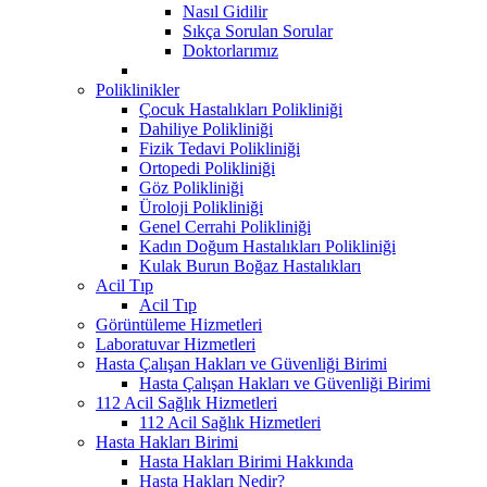
Nasıl Gidilir
Sıkça Sorulan Sorular
Doktorlarımız
Poliklinikler
Çocuk Hastalıkları Polikliniği
Dahiliye Polikliniği
Fizik Tedavi Polikliniği
Ortopedi Polikliniği
Göz Polikliniği
Üroloji Polikliniği
Genel Cerrahi Polikliniği
Kadın Doğum Hastalıkları Polikliniği
Kulak Burun Boğaz Hastalıkları
Acil Tıp
Acil Tıp
Görüntüleme Hizmetleri
Laboratuvar Hizmetleri
Hasta Çalışan Hakları ve Güvenliği Birimi
Hasta Çalışan Hakları ve Güvenliği Birimi
112 Acil Sağlık Hizmetleri
112 Acil Sağlık Hizmetleri
Hasta Hakları Birimi
Hasta Hakları Birimi Hakkında
Hasta Hakları Nedir?