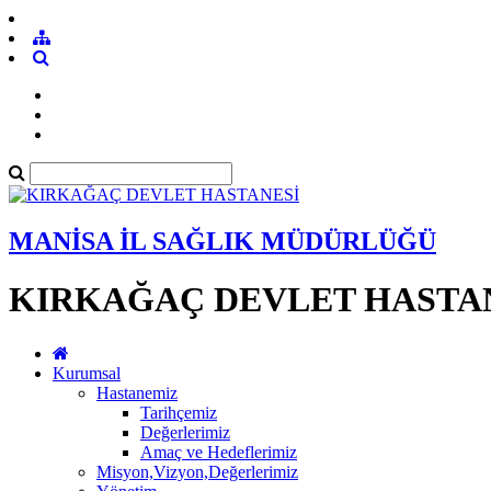
MANİSA İL SAĞLIK MÜDÜRLÜĞÜ
KIRKAĞAÇ DEVLET HASTA
Kurumsal
Hastanemiz
Tarihçemiz
Değerlerimiz
Amaç ve Hedeflerimiz
Misyon,Vizyon,Değerlerimiz