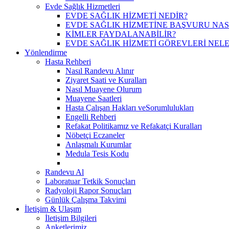
Evde Sağlık Hizmetleri
EVDE SAĞLIK HİZMETİ NEDİR?
EVDE SAĞLIK HİZMETİNE BAŞVURU NASI
KİMLER FAYDALANABİLİR?
EVDE SAĞLIK HİZMETİ GÖREVLERİ NELE
Yönlendirme
Hasta Rehberi
Nasıl Randevu Alınır
Ziyaret Saati ve Kuralları
Nasıl Muayene Olurum
Muayene Saatleri
Hasta Çalışan Hakları veSorumlulukları
Engelli Rehberi
Refakat Politikamız ve Refakatçi Kuralları
Nöbetçi Eczaneler
Anlaşmalı Kurumlar
Medula Tesis Kodu
Randevu Al
Laboratuar Tetkik Sonuçları
Radyoloji Rapor Sonuçları
Günlük Çalışma Takvimi
İletişim & Ulaşım
İletişim Bilgileri
Anketlerimiz