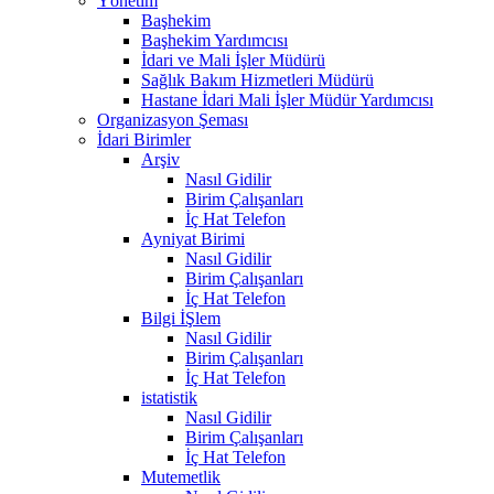
Yönetim
Başhekim
Başhekim Yardımcısı
İdari ve Mali İşler Müdürü
Sağlık Bakım Hizmetleri Müdürü
Hastane İdari Mali İşler Müdür Yardımcısı
Organizasyon Şeması
İdari Birimler
Arşiv
Nasıl Gidilir
Birim Çalışanları
İç Hat Telefon
Ayniyat Birimi
Nasıl Gidilir
Birim Çalışanları
İç Hat Telefon
Bilgi İŞlem
Nasıl Gidilir
Birim Çalışanları
İç Hat Telefon
istatistik
Nasıl Gidilir
Birim Çalışanları
İç Hat Telefon
Mutemetlik